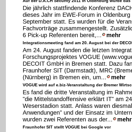
Auf der D.A.CH Security 2011 in Oldenburg wurde das
Die jährlich stattfindende Konferenz DAC
dieses Jahr im EWE-Forum in Oldenburg 
September statt. Es wurden für die Veran
Fachvorträge zusammengestellt. Zusätzli
6 Pick-up Referenten bereit,...
mehr
Integrationsmeeting fand am 20. August bei der DECOI
Am 24. August fanden die letzten Integrat
Forschungsprojektes VOGUE (www.vogue-p
DECOIT GmbH in Bremen statt. Dazu fand
Fraunhofer SIT (Darmstadt), MRC (Brem
(Nürnberg) in Bremen ein, um...
mehr
VOGUE wird auf e.biz-Veranstaltung der Bremer Wirtsc
Es fand die dritte Veranstaltung im Rahm
"die Mittelstandoffensive erklärt IT" am 2
Weserstadion statt. Anlass waren diesmal
Anwendungen" und der Einsatz im Unter
wurden zwei Referenten aus der...
mehr
Fraunhofer SIT stellt VOGUE bei Google vor