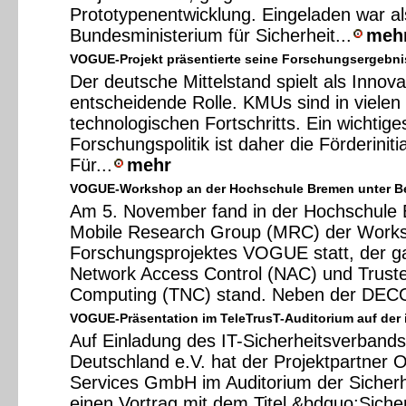
Prototypenentwicklung. Eingeladen war a
Bundesministerium für Sicherheit...
meh
VOGUE-Projekt präsentierte seine Forschungsergebni
Der deutsche Mittelstand spielt als Innov
entscheidende Rolle. KMUs sind in vielen 
technologischen Fortschritts. Ein wichtig
Forschungspolitik ist daher die Förderiniti
Für...
mehr
VOGUE-Workshop an der Hochschule Bremen unter Be
Am 5. November fand in der Hochschule 
Mobile Research Group (MRC) der Work
Forschungsprojektes VOGUE statt, der g
Network Access Control (NAC) und Trust
Computing (TNC) stand. Neben der DECO
VOGUE-Präsentation im TeleTrusT-Auditorium auf der i
Auf Einladung des IT-Sicherheitsverband
Deutschland e.V. hat der Projektpartner 
Services GmbH im Auditorium der Sicherh
einen Vortrag mit dem Titel &bdquo;Siche